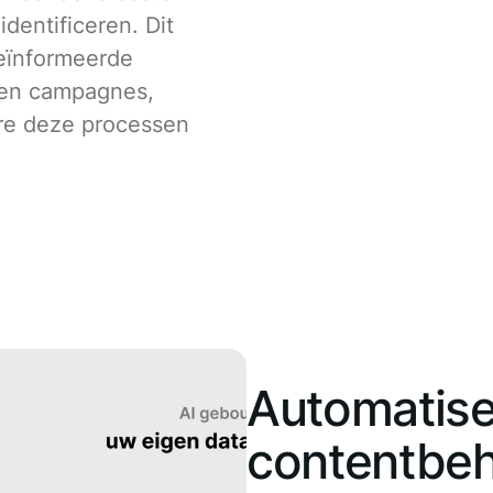
dentificeren. Dit
geïnformeerde
 en campagnes,
are deze processen
Automatise
contentbe