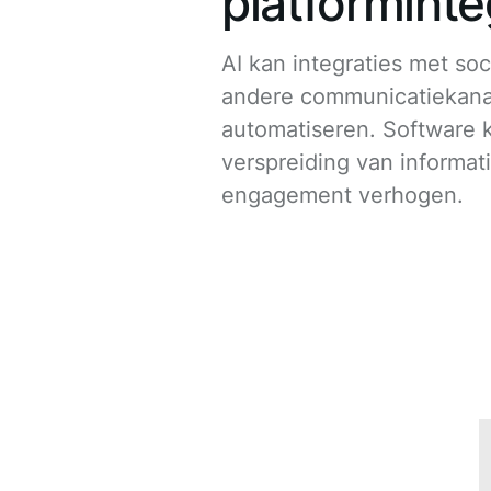
platforminte
AI kan integraties met so
andere communicatiekana
automatiseren. Software 
verspreiding van informat
engagement verhogen.