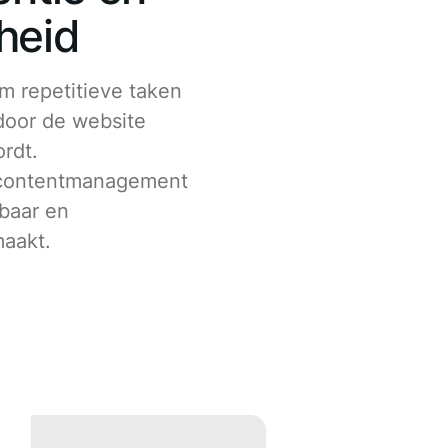
heid
m repetitieve taken
door de website
ordt.
 contentmanagement
baar en
aakt.