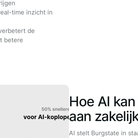
rijgen
al-time inzicht in
verbetert de
t betere
Hoe AI kan
aan zakelij
AI stelt Burgstate in sta