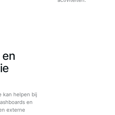
activiteiten.
 en
ie
 kan helpen bij
dashboards en
en externe