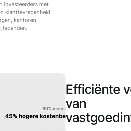
en investeerders met
en klanttevredenheid.
ngen, kantoren,
rijfspanden.
Efficiënte 
van
vastgoedin