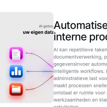
Automatise
interne pr
AI kan repetitieve take
documentverwerking, p
gegevensinvoer automa
intelligente workflows.
administratieve last v
maakt processen sneller
ontstaat er ruimte voor
werkzaamheden en klan