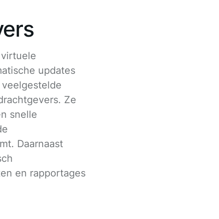
vers
virtuele
matische updates
 veelgestelde
drachtgevers. Ze
n snelle
de
mt. Daarnaast
sch
ten en rapportages