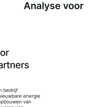
Analyse voor
or
rtners
 bedrijf
rnieuwbare energie
 opbouwen van