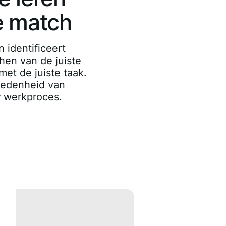
e match
 identificeert
hen van de juiste
et de juiste taak.
redenheid van
r werkproces.