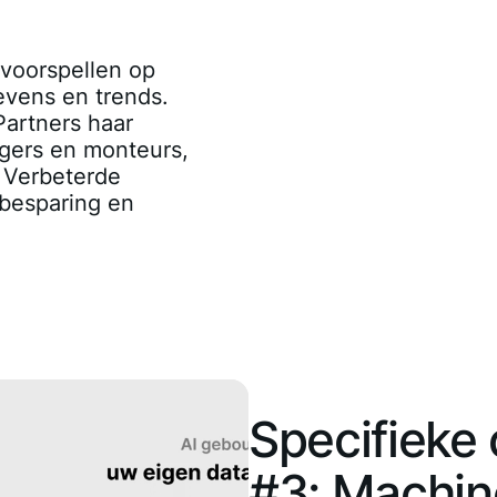
 voorspellen op
evens en trends.
artners haar
rgers en monteurs,
: Verbeterde
nbesparing en
Specifieke
#3: Machin