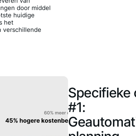
everen van
ingen door middel
tste huidige
s het
n verschillende
Specifieke
#1:
Geautomat