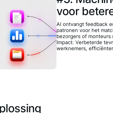
voor beter
AI ontvangt feedback en
patronen voor het matc
bezorgers of monteurs m
Impact: Verbeterde tev
werknemers, efficiënte
plossing