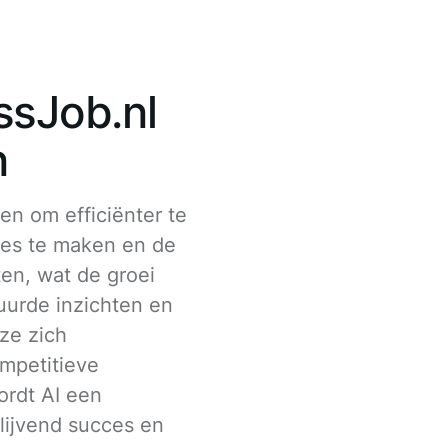
ssJob.nl
n
en om efficiënter te
hes te maken en de
en, wat de groei
uurde inzichten en
ze zich
mpetitieve
ordt AI een
blijvend succes en