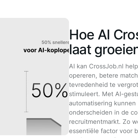
Hoe AI Cro
laat groeie
AI kan CrossJob.nl help
opereren, betere matc
tevredenheid te vergrot
stimuleert. Met AI-gest
automatisering kunnen 
onderscheiden in de co
recruitmentmarkt. Zo w
essentiële factor voor 