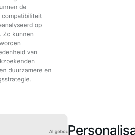
kunnen de
compatibiliteit
eanalyseerd op
a. Zo kunnen
 worden
redenheid van
rkzoekenden
 een duurzamere en
sstrategie.
Personalisa