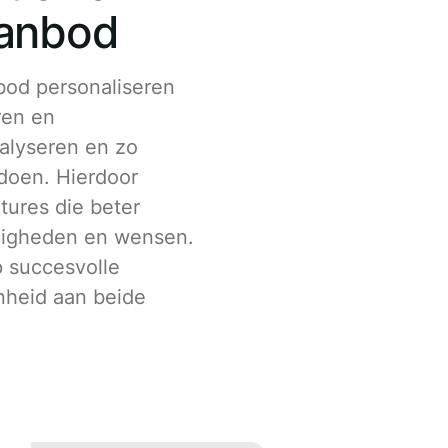
aanbod
bod personaliseren
ren en
alyseren en zo
 doen. Hierdoor
tures die beter
rdigheden en wensen.
p succesvolle
nheid aan beide