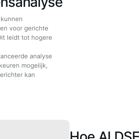
ensanalyse
s kunnen
en voor gerichte
t leidt tot hogere
vanceerde analyse
rkeuren mogelijk,
erichter kan
Hoe AI DS