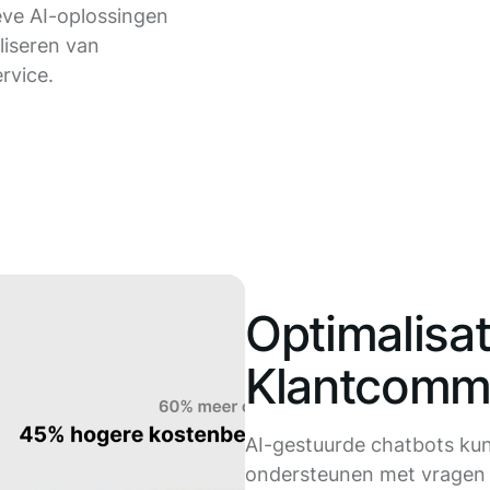
eve AI-oplossingen
liseren van
rvice.
Optimalisat
Klantcommu
AI-gestuurde chatbots ku
ondersteunen met vragen 