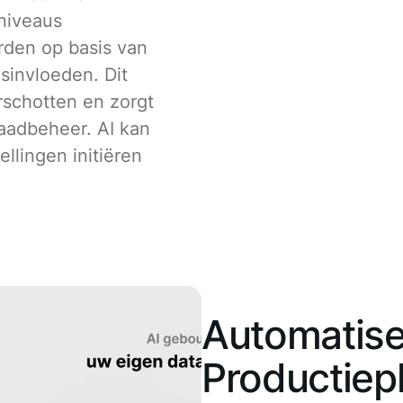
niveaus
den op basis van
sinvloeden. Dit
rschotten en zorgt
raadbeheer. AI kan
llingen initiëren
Automatise
Productiep