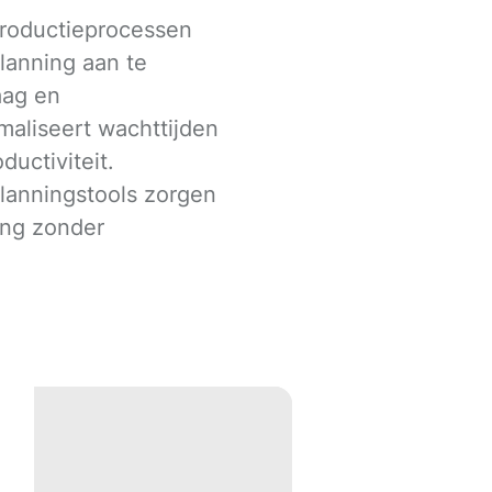
productieprocessen
lanning aan te
aag en
imaliseert wachttijden
ductiviteit.
lanningstools zorgen
ing zonder