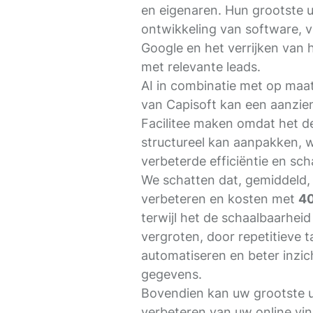
en eigenaren. Hun grootste u
ontwikkeling van software, v
Google en het verrijken va
met relevante leads.
AI in combinatie met op maa
van Capisoft kan een aanzien
Facilitee maken omdat het d
structureel kan aanpakken, wa
verbeterde efficiëntie en sch
We schatten dat, gemiddeld, A
verbeteren en kosten met
4
terwijl het de schaalbaarhei
vergroten, door repetitieve t
automatiseren en beter inzic
gegevens.
Bovendien kan uw grootste u
verbeteren van uw online vi