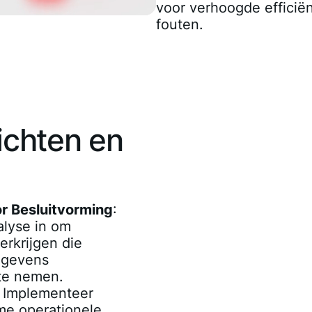
voor verhoogde efficië
fouten.
ichten en
or Besluitvorming
:
alyse in om
erkrijgen die
egevens
te nemen.
: Implementeer
ime operationele