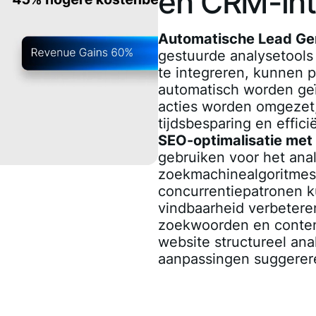
en CRM-int
Automatische Lead Ge
gestuurde analysetool
te integreren, kunnen p
automatisch worden geï
acties worden omgezet, 
tijdsbesparing en effici
SEO-optimalisatie met
gebruiken voor het ana
zoekmachinealgoritmes
concurrentiepatronen 
vindbaarheid verbetere
zoekwoorden en conten
website structureel ana
aanpassingen suggerer