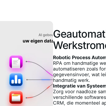
Geautomat
Werkstrom
Robotic Process Autom
RPA om handmatige we
automatiseren zoals fo
gegevensinvoer, wat le
handmatig werk.
Integratie van Systee
Zorg voor naadloze sa
verschillende software
CRM, die momenteel ap