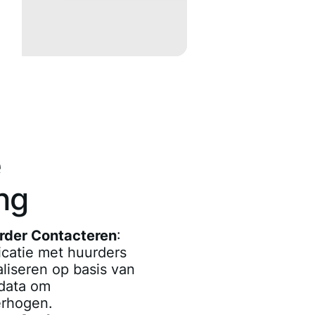
e
ng
urder Contacteren
:
catie met huurders
liseren op basis van
data om
erhogen.