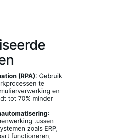
iseerde
en
ation (RPA)
: Gebruik
rkprocessen te
rmulierverwerking en
idt tot 70% minder
mautomatisering
:
menwerking tussen
systemen zoals ERP,
art functioneren,