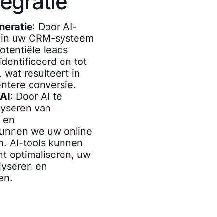
egratie
neratie
: Door AI-
s in uw CRM-systeem
otentiële leads
dentificeerd en tot
wat resulteert in
ëntere conversie.
 AI
: Door AI te
lyseren van
 en
kunnen we uw online
n. AI-tools kunnen
t optimaliseren, uw
lyseren en
en.