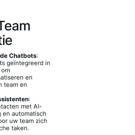
 Team
ie
de Chatbots
:
s geïntegreerd in
m om
atiseren en
in team en
sistenten
:
ntacten met AI-
g en automatisch
oor uw team zich
che taken.