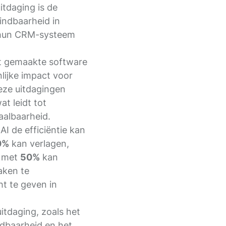
itdaging is de
indbaarheid in
n hun CRM-systeem
t gemaakte software
lijke impact voor
eze uitdagingen
t leidt tot
aalbaarheid.
I de efficiëntie kan
0%
kan verlagen,
d met
50%
kan
aken te
ht te geven in
itdaging, zoals het
ndbaarheid en het