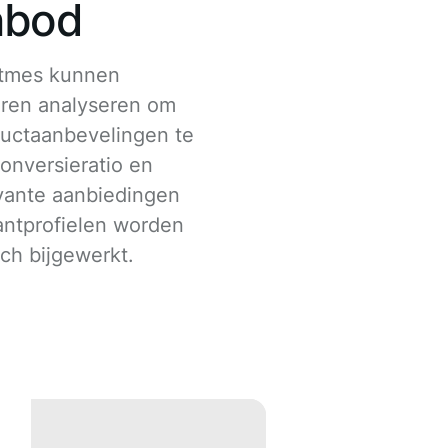
nbod
itmes kunnen
uren analyseren om
ductaanbevelingen te
onversieratio en
levante aanbiedingen
lantprofielen worden
ch bijgewerkt.