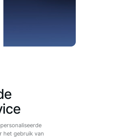
de
vice
epersonaliseerde
r het gebruik van