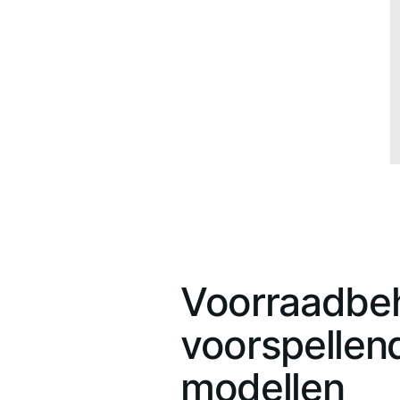
Voorraadbe
voorspellen
modellen