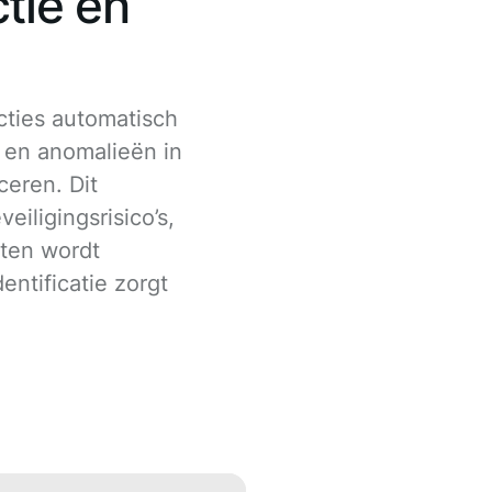
tie en
cties automatisch
 en anomalieën in
ceren. Dit
eiligingsrisico’s,
nten wordt
entificatie zorgt