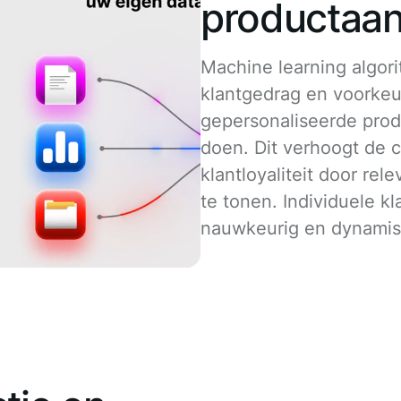
productaa
Machine learning algor
klantgedrag en voorke
gepersonaliseerde pro
doen. Dit verhoogt de c
klantloyaliteit door re
te tonen. Individuele k
nauwkeurig en dynamis