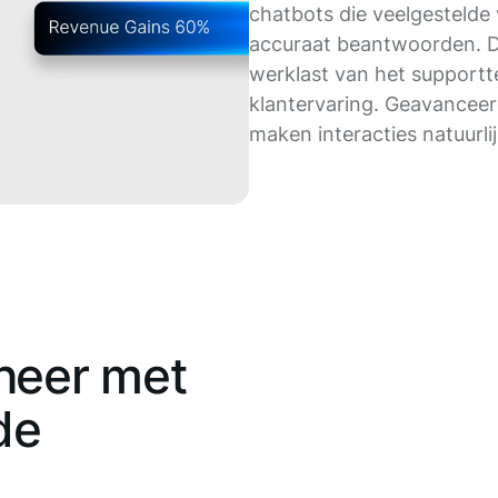
chatbots die veelgestelde
accuraat beantwoorden. D
werklast van het supportt
klantervaring. Geavancee
maken interacties natuurlij
heer met
de