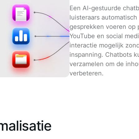
Een AI-gestuurde chatb
luisteraars automatisc
gesprekken voeren op p
YouTube en social media
interactie mogelijk zon
inspanning. Chatbots 
verzamelen om de inho
verbeteren.
malisatie