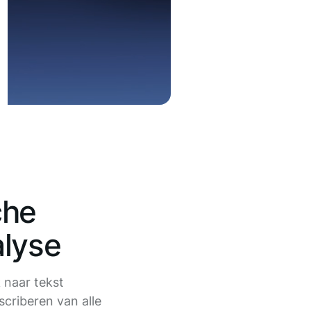
che
lyse
 naar tekst
criberen van alle