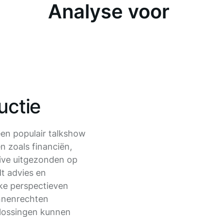
Analyse voor
uctie
een populair talkshow
n zoals financiën,
 live uitgezonden op
t advies en
ke perspectieven
nnenrechten
plossingen kunnen