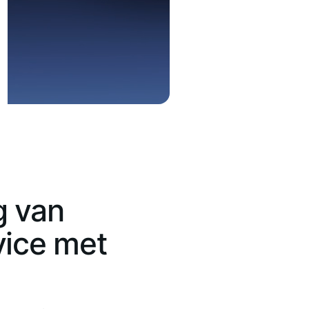
g van
vice met