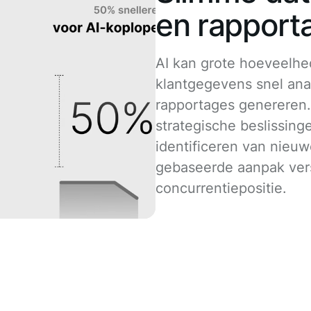
en rapport
AI kan grote hoeveelh
klantgegevens snel ana
rapportages genereren. D
strategische beslissing
identificeren van nieu
gebaseerde aanpak ver
concurrentiepositie.