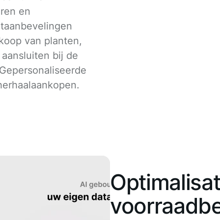
ren en
ctaanbevelingen
koop van planten,
aansluiten bij de
 Gepersonaliseerde
herhaalaankopen.
Optimalisat
voorraadb