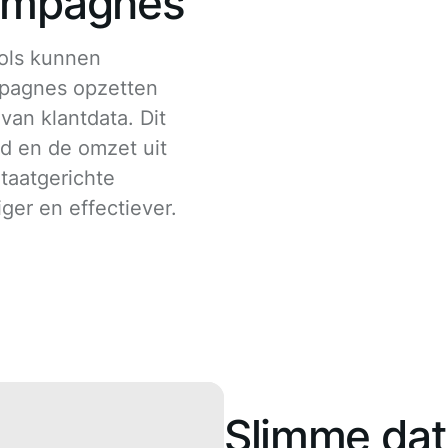
ampagnes
ols kunnen
mpagnes opzetten
van klantdata. Dit
d en de omzet uit
ltaatgerichte
er en effectiever.
Slimme dat