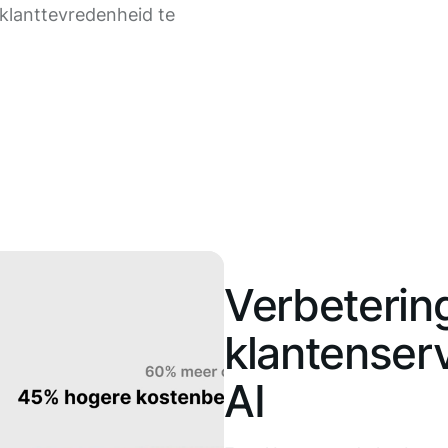
klanttevredenheid te
Verbeterin
klantenser
AI