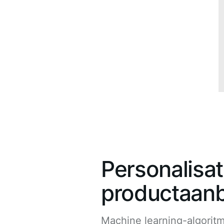
Personalisat
productaanb
Machine learning-algorit