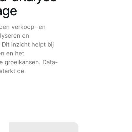
age
eden verkoop- en
lyseren en
it inzicht helpt bij
en en het
we groeikansen. Data-
sterkt de