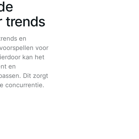
de
r trends
trends en
voorspellen voor
ierdoor kan het
ent en
assen. Dit zorgt
e concurrentie.