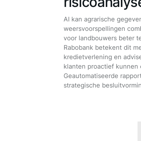
risicoanalys
AI kan agrarische gegeve
weersvoorspellingen comb
voor landbouwers beter te
Rabobank betekent dit me
kredietverlening en advis
klanten proactief kunnen
Geautomatiseerde rapport
strategische besluitvormi