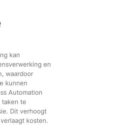
e
ing kan
ensverwerking en
n, waardoor
e kunnen
ess Automation
 taken te
ie. Dit verhoogt
 verlaagt kosten.