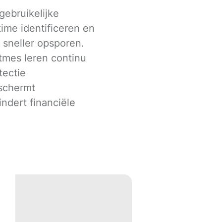
ebruikelijke
time identificeren en
n sneller opsporen.
tmes leren continu
tectie
schermt
ndert financiële