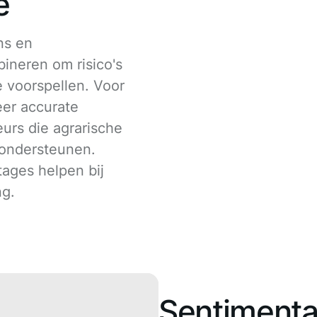
e
ns en
ineren om risico's
 voorspellen. Voor
er accurate
eurs die agrarische
 ondersteunen.
ages helpen bij
ng.
Sentimenta