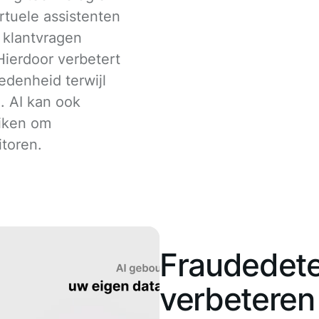
rtuele assistenten
e klantvragen
Hierdoor verbetert
redenheid terwijl
. AI kan ook
uiken om
toren.
Fraudedete
verbeteren