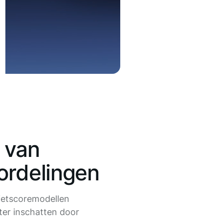
 van
ordelingen
ietscoremodellen
eter inschatten door