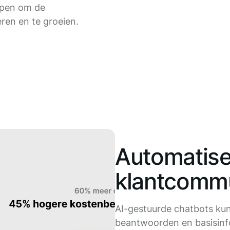
lpen om de
eren en te groeien.
Automatise
klantcommu
AI-gestuurde chatbots ku
beantwoorden en basisinf