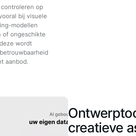
e controleren op
vooral bij visuele
ning-modellen
 of ongeschikte
 deze wordt
e betrouwbaarheid
et aanbod.
Ontwerptoo
creatieve a