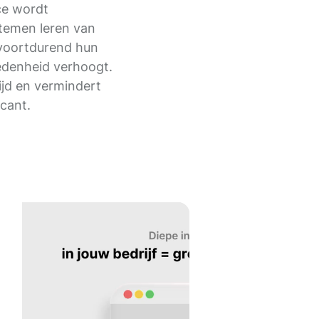
ce wordt
temen leren van
 voortdurend hun
redenheid verhoogt.
ijd en vermindert
icant.