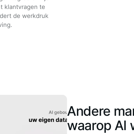
t klantvragen te
dert de werkdruk
ving.
Andere ma
waarop AI 