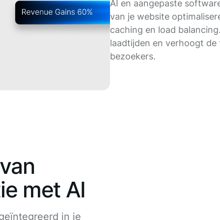
AI en aangepaste softwar
van je website optimalise
caching en load balancing
laadtijden en verhoogt de
bezoekers.
 van
tie met AI
eïntegreerd in je