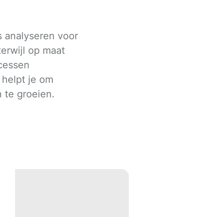
s analyseren voor
terwijl op maat
cessen
 helpt je om
n te groeien.