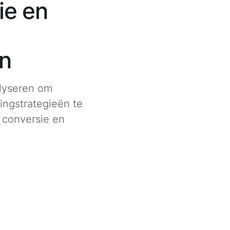
ie en
en
lyseren om
ingstrategieën te
 conversie en