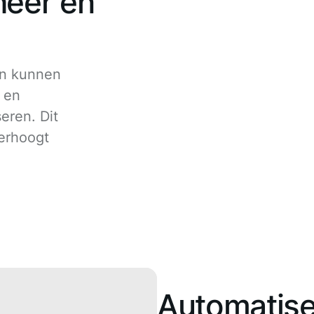
heer en
en kunnen
 en
eren. Dit
verhoogt
Automatise