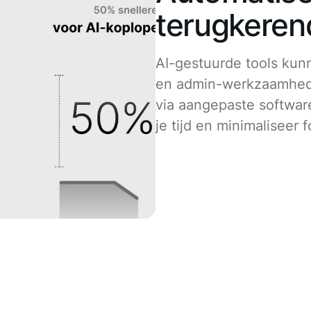
terugkeren
AI-gestuurde tools kun
en admin-werkzaamhed
via aangepaste softwar
je tijd en minimaliseer 