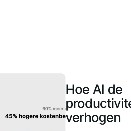
Hoe AI de
productivit
verhogen