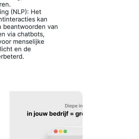
ren.
ing (NLP)
: Het
ntinteracties kan
h beantwoorden van
n via chatbots,
voor menselijke
icht en de
erbeterd.