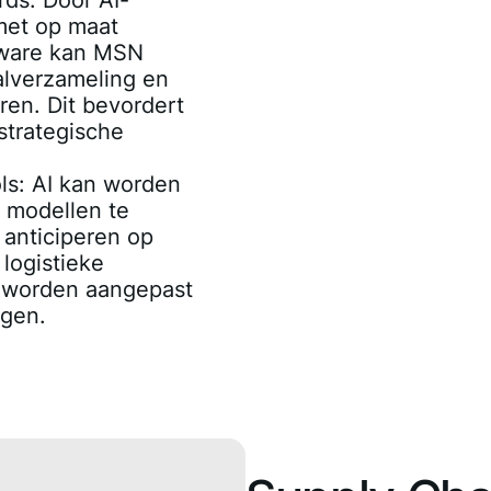
rds
: Door AI-
met op maat
tware kan MSN
alverzameling en
ren. Dit bevordert
strategische
ls
: AI kan worden
 modellen te
 anticiperen op
logistieke
 worden aangepast
ngen.