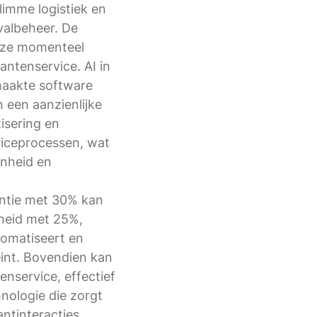
limme logistiek en
valbeheer. De
 ze momenteel
antenservice. AI in
aakte software
 een aanzienlijke
isering en
viceprocessen, wat
enheid en
ëntie met
30%
kan
rheid met
25%
,
tomatiseert en
eint. Bovendien kan
enservice, effectief
ologie die zorgt
antinteracties.