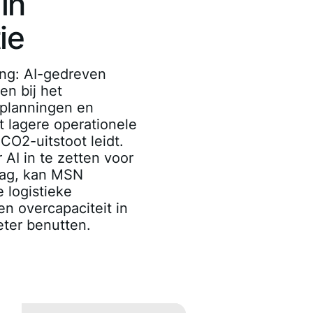
in
ie
ing
: AI-gedreven
en bij het
eplanningen en
t lagere operationele
CO2-uitstoot leidt.
r AI in te zetten voor
aag, kan MSN
e logistieke
n overcapaciteit in
eter benutten.