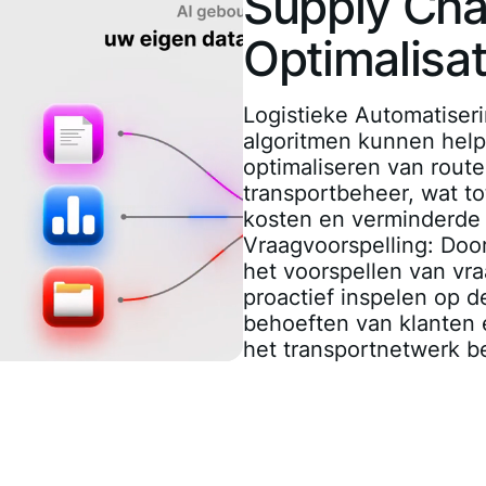
Supply Cha
Optimalisat
Logistieke Automatiser
algoritmen kunnen help
optimaliseren van rout
transportbeheer, wat to
kosten en verminderde 
Vraagvoorspelling
: Doo
het voorspellen van vr
proactief inspelen op d
behoeften van klanten e
het transportnetwerk b