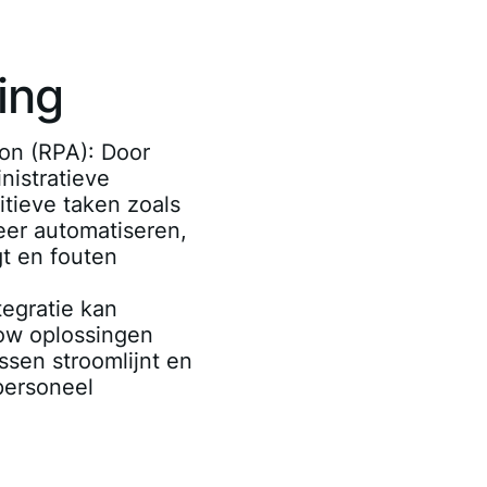
ing
on (RPA)
: Door
nistratieve
tieve taken zoals
eer automatiseren,
gt en fouten
ntegratie kan
ow oplossingen
ssen stroomlijnt en
 personeel