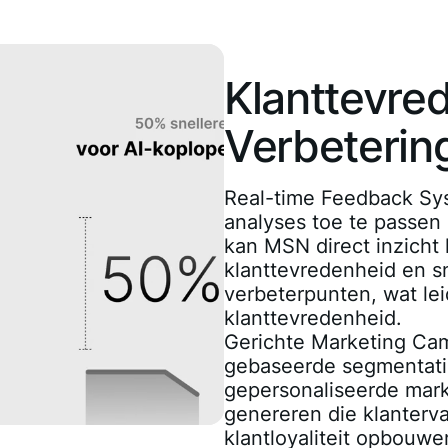
Klanttevre
Verbeterin
Real-time Feedback S
analyses toe te passen
kan MSN direct inzicht k
klanttevredenheid en s
verbeterpunten, wat lei
klanttevredenheid.
Gerichte Marketing C
gebaseerde segmentati
gepersonaliseerde mar
genereren die klanterv
klantloyaliteit opbouwe