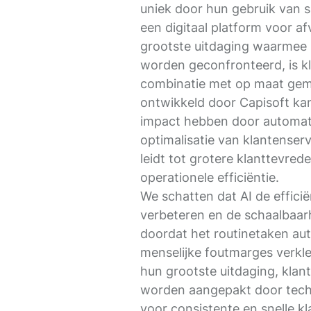
uniek door hun gebruik van s
een digitaal platform voor af
grootste uitdaging waarmee
worden geconfronteerd, is kl
combinatie met op maat gem
ontwikkeld door Capisoft kan
impact hebben door automat
optimalisatie van klantenser
leidt tot grotere klanttevred
operationele efficiëntie.
We schatten dat AI de effici
verbeteren en de schaalbaa
doordat het routinetaken au
menselijke foutmarges verkl
hun grootste uitdaging, klant
worden aangepakt door techn
voor consistente en snelle kl