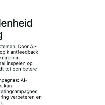
denheid
g
ystemen
: Door AI-
 op klantfeedback
rijgen in
nel inspelen op
dt tot een betere
ampagnes
: AI-
e kan
ketingcampagnes
aring verbeteren en
n.