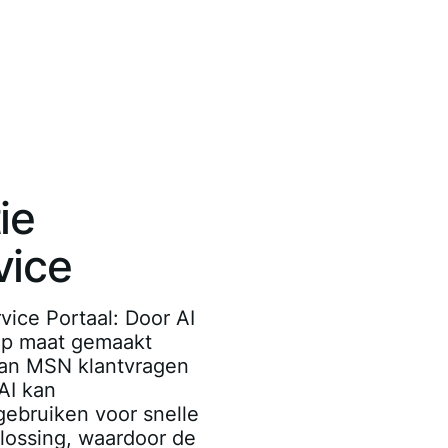
ie
vice
vice Portaal
: Door AI
op maat gemaakt
kan MSN klantvragen
AI kan
gebruiken voor snelle
lossing, waardoor de