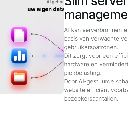
Slim serve
manageme
AI kan serverbronnen ef
basis van verwachte ve
gebruikerspatronen.
Dit zorgt voor een effi
hardware en vermindert
piekbelasting.
Door AI-gestuurde scha
website efficiënt voorb
bezoekersaantallen.