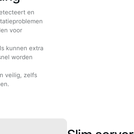
etecteert en
statieproblemen
den voor
ls kunnen extra
snel worden
n veilig, zelfs
ken.