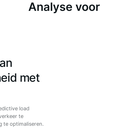
Analyse voor
van
heid met
dictive load
verkeer te
g te optimaliseren.