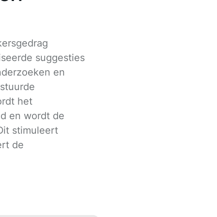
ikersgedrag
iseerde suggesties
onderzoeken en
stuurde
rdt het
d en wordt de
it stimuleert
ert de