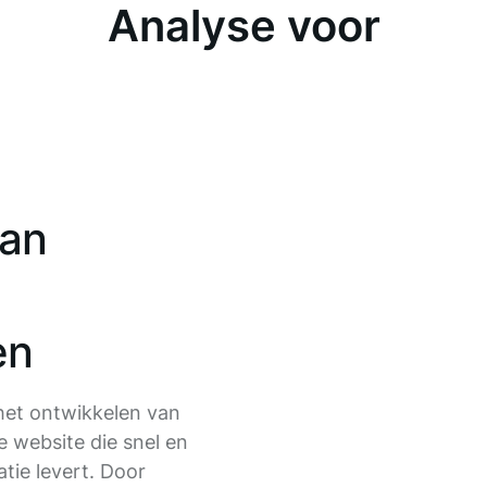
Analyse voor
van
en
het ontwikkelen van
 website die snel en
tie levert. Door