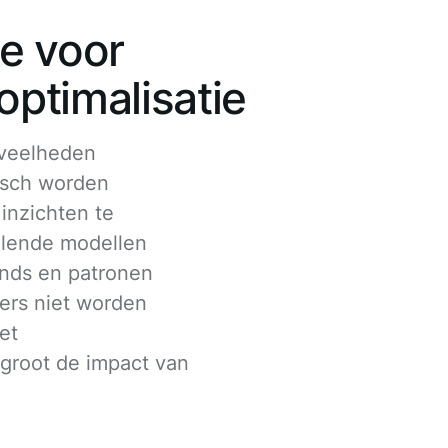
e voor
ptimalisatie
eveelheden
isch worden
inzichten te
llende modellen
nds en patronen
ders niet worden
et
groot de impact van