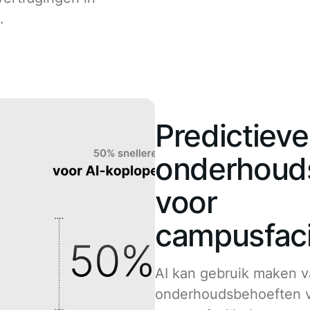
.
Predictieve
onderhoud
voor
campusfacil
AI kan gebruik maken 
onderhoudsbehoeften 