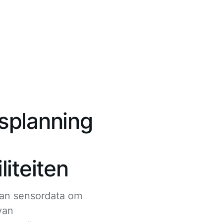
splanning
iteiten
van sensordata om
van