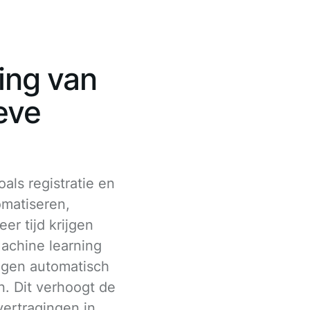
ing van
eve
oals registratie en
matiseren,
r tijd krijgen
achine learning
agen automatisch
n. Dit verhoogt de
vertragingen in