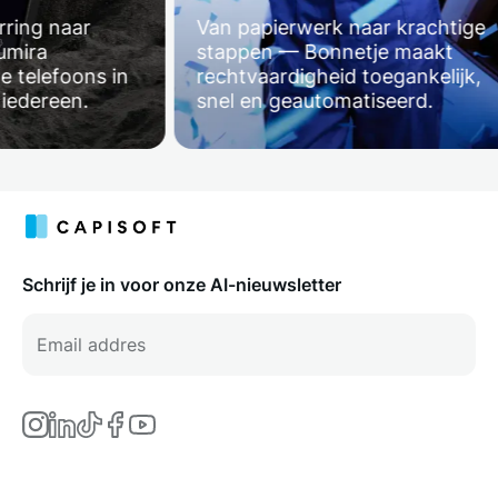
ing naar
Van papierwerk naar krachtige
mira
stappen — Bonnetje maakt
telefoons in
rechtvaardigheid toegankelijk,
edereen.
snel en geautomatiseerd.
Schrijf je in voor onze AI-nieuwsletter