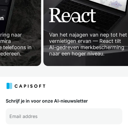
ng naar
Van het najagen van nep tot het
ira
vernietigen ervan — React tilt
elefoons in
AI-gedreven merkbescherming
dereen.
naar een hoger niveau.
Schrijf je in voor onze AI-nieuwsletter