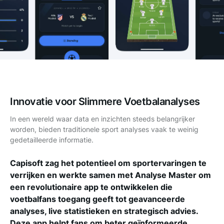
Innovatie voor Slimmere Voetbalanalyses
In een wereld waar data en inzichten steeds belangrijker
worden, bieden traditionele sport analyses vaak te weinig
gedetailleerde informatie.
Capisoft zag het potentieel om sportervaringen te
verrijken en werkte samen met Analyse Master om
een revolutionaire app te ontwikkelen die
voetbalfans toegang geeft tot geavanceerde
analyses, live statistieken en strategisch advies.
Deze app helpt fans om beter geïnformeerde