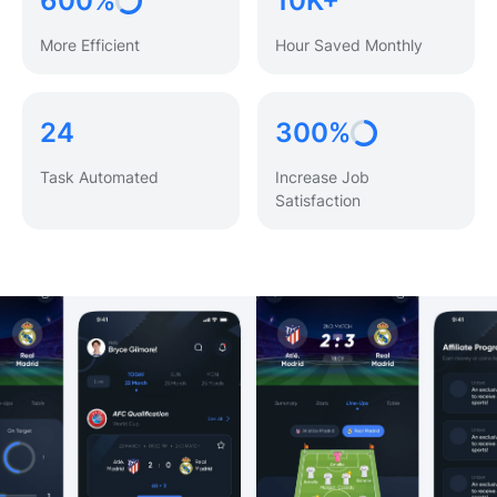
600%
10K+
More Efficient
Hour Saved Monthly
24
300%
Task Automated
Increase Job
Satisfaction