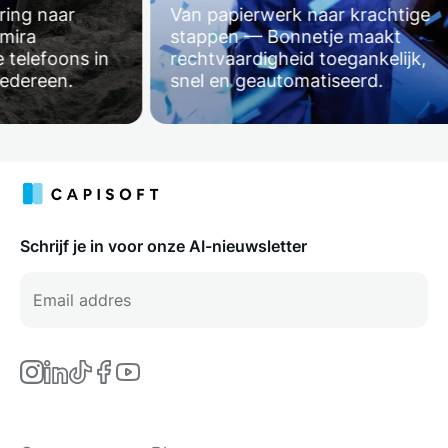
g naar
Van papierwerk naar krachtige
ra
stappen — Bonnetje maakt
lefoons in
rechtvaardigheid toegankelijk,
ereen.
snel en geautomatiseerd.
Schrijf je in voor onze AI-nieuwsletter