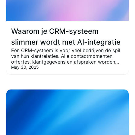
Waarom je CRM-systeem
slimmer wordt met AI-integratie
Een CRM-systeem is voor veel bedrijven de spil
van hun klantrelaties. Alle contactmomenten,
offertes, klantgegevens en afspraken worden
erin bijgehouden. Toch blijft een CRM vaak niet
May 30, 2025
meer dan een digitale database. Medewerkers
vullen het braaf in, maar halen er zelden
meerwaarde uit. Terwijl juist hier met AI enorme
kansen liggen. In deze blog ontdek je hoe je
jouw CRM-systeem slimmer maakt met AI-
integratie.