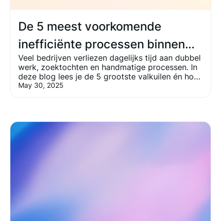
De 5 meest voorkomende
inefficiënte processen binnen
Veel bedrijven verliezen dagelijks tijd aan dubbel
bedrijven, en hoe AI ze oplost
werk, zoektochten en handmatige processen. In
deze blog lees je de 5 grootste valkuilen én hoe
AI ze oplost met slimme automatiseringen op
May 30, 2025
maat.