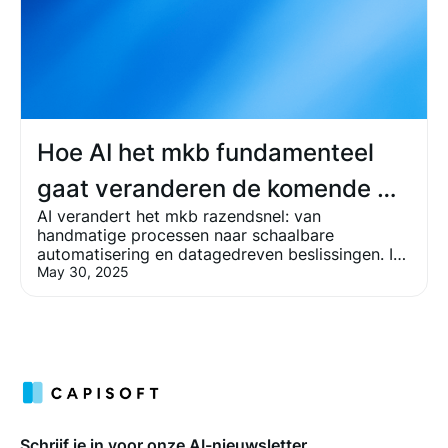
Hoe AI het mkb fundamenteel
gaat veranderen de komende 5
AI verandert het mkb razendsnel: van
jaar
handmatige processen naar schaalbare
automatisering en datagedreven beslissingen. In
deze blog lees je waarom juist de komende vijf
May 30, 2025
jaar bepalend zijn voor mkb-bedrijven.
Schrijf je in voor onze AI-nieuwsletter